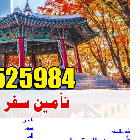
2023
Categorie
s
تأمين
السفر
Recent
Posts
تأمين
سفر
إلى