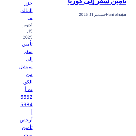
جزر
المالدي
ف
أكتوبر
15,
2025
تأمين
سفر
إلى
سيشل
من
الكوي
ت |
6652
5984
|
أرخص
تأمين
صحي