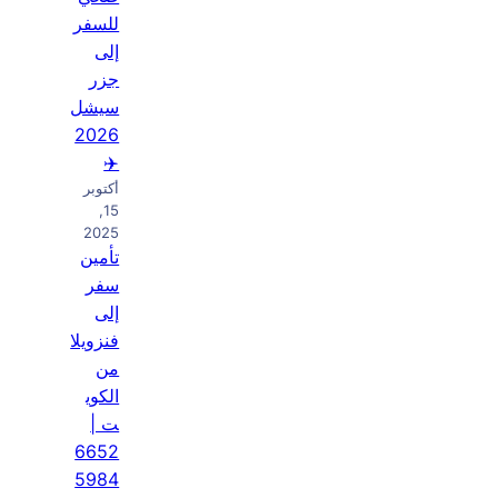
للسفر
إلى
جزر
سيشل
2026
✈️
أكتوبر
15,
2025
تأمين
سفر
إلى
فنزويلا
من
الكوي
ت |
6652
5984