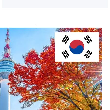
S
e
a
r
Archive
c
h
أكتوبر
2025
سبتمب
ر
2025
ديسمب
ر
2023
نوفمبر