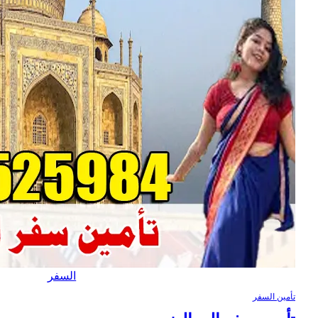
ر
2023
نوفمبر
2023
Categorie
s
التأشي
رات
والسف
ر
تأمين
السفر