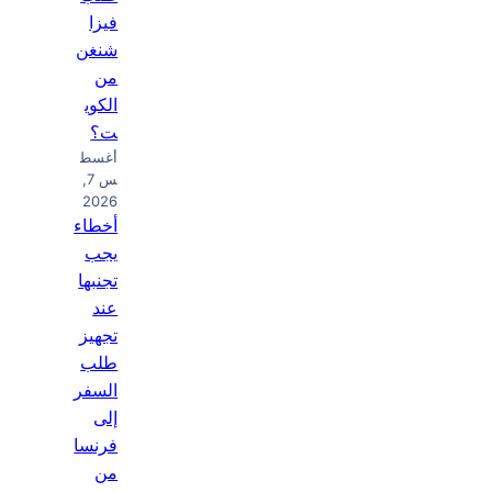
فيزا
شنغن
من
الكوي
ت؟
أغسط
س 7,
2026
أخطاء
يجب
تجنبها
عند
تجهيز
طلب
السفر
إلى
فرنسا
من