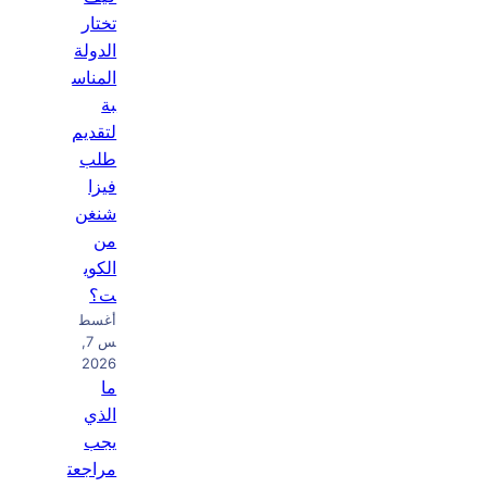
تختار
الدولة
المناس
بة
لتقديم
طلب
فيزا
شنغن
من
الكوي
ت؟
أغسط
س 7,
2026
ما
الذي
يجب
مراجعت