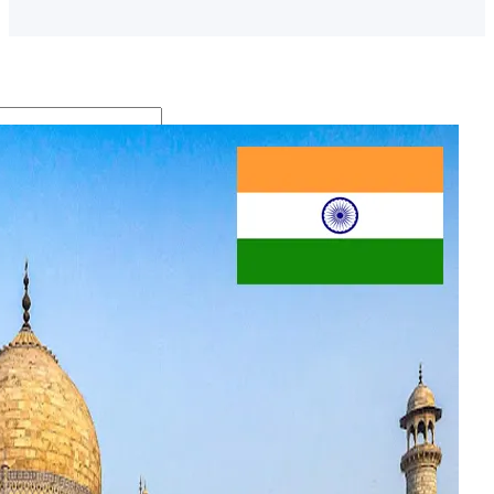
S
e
a
r
Archive
c
h
أغسط
س
2026
أكتوبر
2025
سبتمب
ر
2025
ديسمب