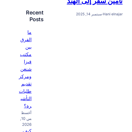
Recent
Posts
ما
الفرق
بين
مكتب
فيزا
شنغن
ومركز
تقديم
طلبات
التأشي
رة؟
أغسط
س 10,
2026
كيف