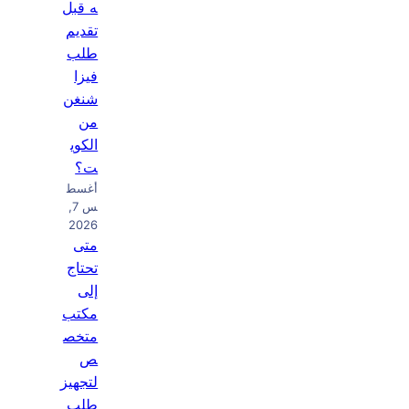
ه قبل
تقديم
طلب
فيزا
شنغن
من
الكوي
ت؟
أغسط
س 7,
2026
متى
تحتاج
إلى
مكتب
متخص
ص
لتجهيز
طلب